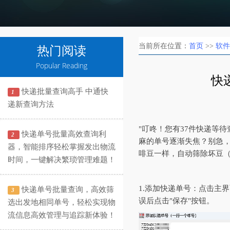
当前所在位置：
首页
>>
软件
热门阅读
Popular Reading
快
快递批量查询高手 中通快
1
递新查询方法
"叮咚！您有37件快递等
快递单号批量高效查询利
2
麻的单号逐渐失焦？别急，
器，智能排序轻松掌握发出物流
啡豆一样，自动筛除坏豆
时间，一键解决繁琐管理难题！
1.添加快递单号：点击主
快递单号批量查询，高效筛
3
误后点击"保存"按钮。
选出发地相同单号，轻松实现物
流信息高效管理与追踪新体验！