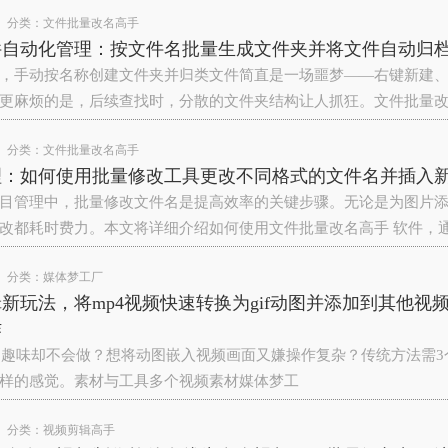
分类：
文件批量改名高手
件自动化管理：按文件名批量生成文件夹并将文件自动归
，手动按名称创建文件夹并归类文件简直是一场噩梦——右键新建
更麻烦的是，后续查找时，分散的文件夹结构让人抓狂。文件批量
分类：
文件批量改名高手
理：如何使用批量修改工具更改不同格式的文件名并插入
目管理中，批量修改文件名是提高效率的关键步骤。无论是为图片
改都耗时费力。本文将详细介绍如何使用文件批量改名高手 软件，
分类：
媒体梦工厂
新玩法，将mp4视频快速转换为gif动图并添加到其他
作
增加趣味却不会做？想将动图嵌入视频画面又嫌操作复杂？传统方法需3个
样的感觉。素材与工具多个视频素材媒体梦工
分类：
视频剪辑高手