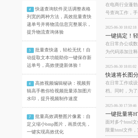
在电商行业蓬勃
快递查询软件灵活调整表格
4
号查询工作，手
列宽的两种方法，高效批量查快
递单号并将物流信息完整展示，
2025-06-30 18:02:18
提升物流查询体验
一键搞定！
在日常办公或数
批量查快递，轻松无忧！自
5
为代码添加注释
动提取文本功能助你一键保存新
运单号，高效便捷新体验！
2025-06-30 18:01:02
快速将长图
在日常工作或设
高效视频编辑秘诀：视频剪
6
辑高手教你给视频批量添加图片
档。同时，为了
水印，提升视频制作速度
2025-06-30 17:59:46
一键批量将H
批量高效调整图片像素：自
7
面对多个htm
定义缩小bmp图片，画质优先，
限量html文
一键实现高效优化