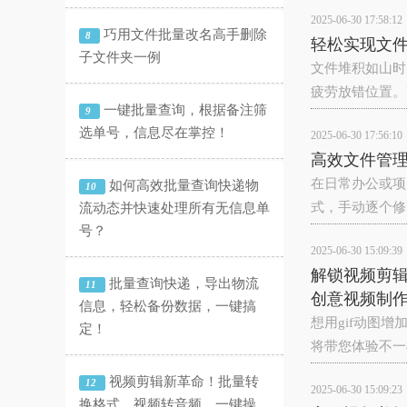
2025-06-30 17:58:12
巧用文件批量改名高手删除
8
轻松实现文
子文件夹一例
文件堆积如山时
疲劳放错位置。
一键批量查询，根据备注筛
9
选单号，信息尽在掌控！
2025-06-30 17:56:10
高效文件管
在日常办公或项
如何高效批量查询快递物
10
式，手动逐个修
流动态并快速处理所有无信息单
号？
2025-06-30 15:09:39
解锁视频剪辑
批量查询快递，导出物流
11
创意视频制
信息，轻松备份数据，一键搞
想用gif动图
定！
将带您体验不一
视频剪辑新革命！批量转
12
2025-06-30 15:09:23
换格式、视频转音频，一键操