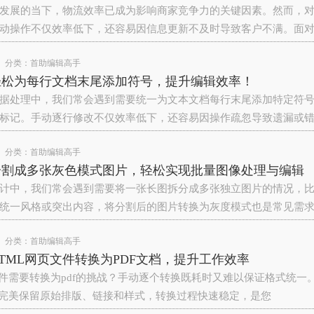
发展的当下，物流效率已成为影响商家竞争力的关键因素。然而，
动操作不仅效率低下，还容易因信息更新不及时导致客户不满。面
分类：
首助编辑高手
轻松为每行文档末尾添加符号，提升编辑效率！
据处理中，我们常会遇到需要统一为文本文档每行末尾添加特定符
标记。手动逐行修改不仅效率低下，还容易因操作疏忽导致遗漏或
分类：
首助编辑高手
分割成多张灰色模式图片，轻松实现批量图像处理与编辑
计中，我们常会遇到需要将一张长图拆分成多张独立图片的情况，
统一风格或突出内容，将分割后的图片转换为灰度模式也是常见需
分类：
首助编辑高手
TML网页文件转换为PDF文档，提升工作效率
l文件需要转换为pdf的挑战？手动逐个转换既耗时又难以保证格式统
件，完美保留原始排版、链接和样式，转换过程快速稳定，是您