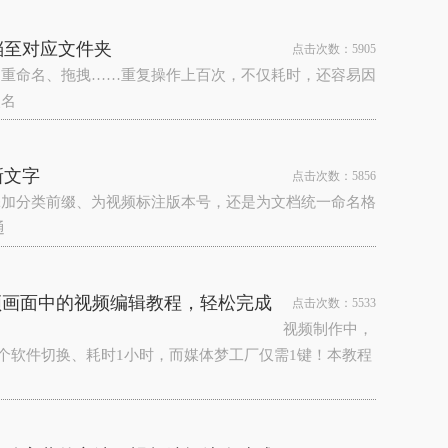
档至对应文件夹
点击次数：5905
、重命名、拖拽……重复操作上百次，不仅耗时，还容易因
改名
新文字
点击次数：5856
添加分类前缀、为视频标注版本号，还是为文档统一命名格
通
视频画面中的视频编辑教程，轻松完成
点击次数：5533
视频制作中，
软件切换、耗时1小时，而‌媒体梦工厂‌仅需1键！本教程