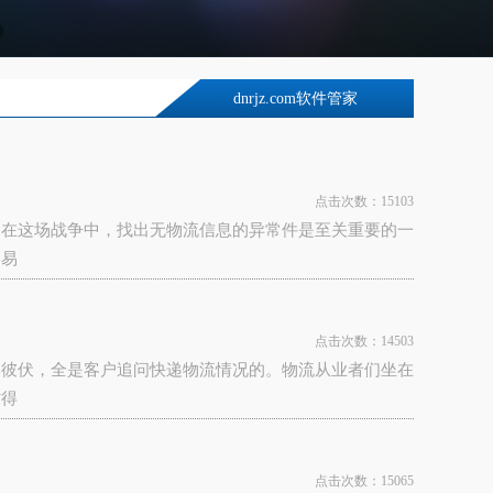
dnrjz.com软件管家
点击次数：15103
。在这场战争中，找出无物流信息的异常件是至关重要的一
容易
点击次数：14503
起彼伏，全是客户追问快递物流情况的。物流从业者们坐在
忙得
点击次数：15065