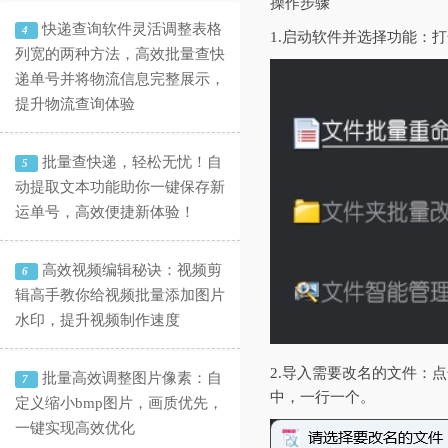
操作步骤
快递查询软件灵活调整表格
4
1.‌启动软件并选择功能‌
列宽的两种方法，高效批量查快
递单号并将物流信息完整展示，
提升物流查询体验
批量查快递，轻松无忧！自
5
动提取文本功能助你一键保存新
运单号，高效便捷新体验！
高效视频编辑秘诀：视频剪
6
辑高手教你给视频批量添加图片
水印，提升视频制作速度
2.‌导入需要改名的文件
批量高效调整图片像素：自
7
中，一行一个。
定义缩小bmp图片，画质优先，
一键实现高效优化