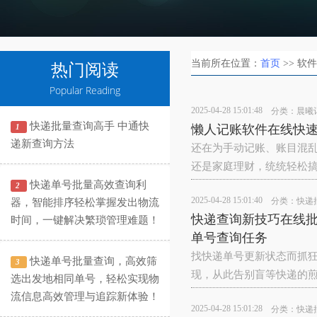
当前所在位置：
首页
>> 软
热门阅读
Popular Reading
2025-04-28 15:01:48
分类：
晨曦
快递批量查询高手 中通快
1
懒人记账软件在线快
递新查询方法
还在为手动记账、账目混
还是家庭理财，统统轻松搞
快递单号批量高效查询利
2
2025-04-28 15:01:40
分类：
快递
器，智能排序轻松掌握发出物流
快递查询新技巧在线
时间，一键解决繁琐管理难题！
单号查询任务
找快递单号更新状态而抓
快递单号批量查询，高效筛
3
现，从此告别盲等快递的煎熬
选出发地相同单号，轻松实现物
流信息高效管理与追踪新体验！
2025-04-28 15:01:28
分类：
快递