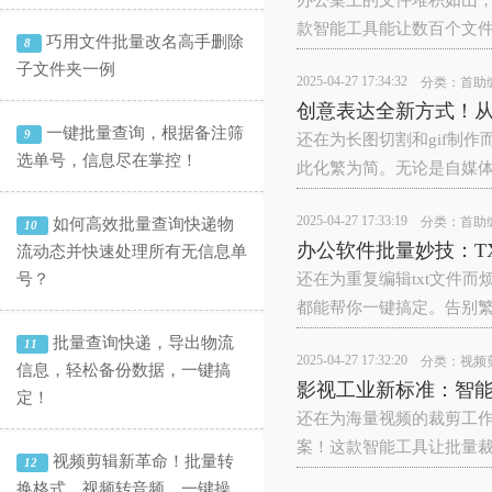
办公桌上的文件堆积如山，
款智能工具能让数百个文
巧用文件批量改名高手删除
8
子文件夹一例
2025-04-27 17:34:32
分类：
首助
创意表达全新方式！从
一键批量查询，根据备注筛
9
还在为长图切割和gif制
选单号，信息尽在掌控！
此化繁为简。无论是自媒
2025-04-27 17:33:19
分类：
首助
如何高效批量查询快递物
10
办公软件批量妙技：T
流动态并快速处理所有无信息单
号？
还在为重复编辑txt文件
都能帮你一键搞定。告别
批量查询快递，导出物流
11
2025-04-27 17:32:20
分类：
视频
信息，轻松备份数据，一键搞
影视工业新标准：智
定！
还在为海量视频的裁剪工作
案！这款智能工具让批量
视频剪辑新革命！批量转
12
换格式、视频转音频，一键操