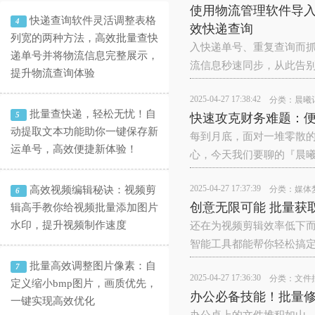
使用物流管理软件导
快递查询软件灵活调整表格
4
效快递查询
列宽的两种方法，高效批量查快
入快递单号、重复查询而
递单号并将物流信息完整展示，
流信息秒速同步，从此告别查
提升物流查询体验
2025-04-27 17:38:42
分类：
晨曦
批量查快递，轻松无忧！自
5
快速攻克财务难题：
动提取文本功能助你一键保存新
每到月底，面对一堆零散
运单号，高效便捷新体验！
心，今天我们要聊的『晨
2025-04-27 17:37:39
高效视频编辑秘诀：视频剪
分类：
媒体
6
创意无限可能 批量获
辑高手教你给视频批量添加图片
水印，提升视频制作速度
还在为视频剪辑效率低下而
智能工具都能帮你轻松搞
批量高效调整图片像素：自
7
2025-04-27 17:36:30
分类：
文件
定义缩小bmp图片，画质优先，
办公必备技能！批量
一键实现高效优化